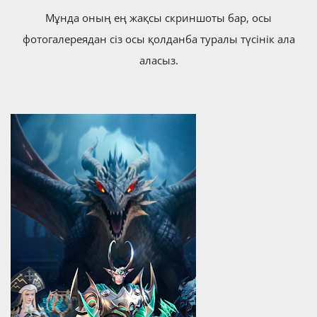
Мұнда оның ең жақсы скриншоты бар, осы
фотогалереядан сіз осы қолданба туралы түсінік ала
аласыз.