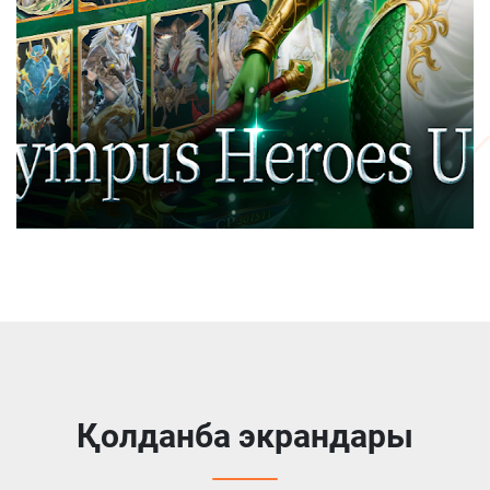
Қолданба экрандары