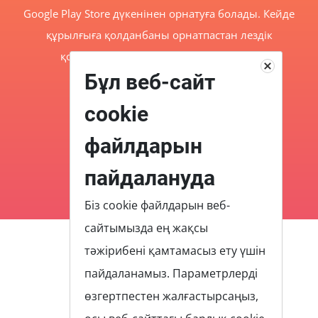
Google Play Store дүкенінен орнатуға болады. Кейде
құрылғыға қолданбаны орнатпастан лездік
қолданбаларды пайдалануға болады.
Бұл веб-сайт
cookie
Google Play
файлдарын
пайдалануда
Біз cookie файлдарын веб-
сайтымызда ең жақсы
тәжірибені қамтамасыз ету үшін
Құпиялылық саясаты
пайдаланамыз. Параметрлерді
Шарттар мен шарттар
өзгертпестен жалғастырсаңыз,