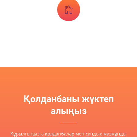
Қолданбаны жүктеп
алыңыз
Құрылғыңызға қолданбалар мен сандық мазмұнды