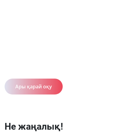
Ары қарай оқу
Не жаңалық!